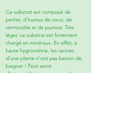
Ce substrat est composé de
perlite, d'humus de coco, de
vermiculite et de pumice. Très
léger, ce substrat est fortement
chargé en minéraux. En effet, à
haute hygrométrie, les racines
d'une plante n'ont pas besoin de
baigner ! Peut servir
d'intermédiaire pour une culture
en hydro passive.
Ce substrat est proposé en sac de
2,2 L (environ).
Il est homologué support de
culture.