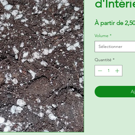
d'Intéri
À partir de
2,5
Volume
*
Sélectionner
Quantité
*
Aj