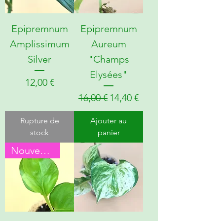
Epipremnum
Epipremnum
Amplissimum
Aureum
Silver
"Champs
Elysées"
Prix
12,00 €
Prix original
Prix promotionnel
16,00 €
14,40 €
Rupture de
Ajouter au
stock
panier
Nouveauté