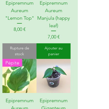
Epipremnum
Epipremnum
Aureum
Aureum
"Lemon Top"
Manjula (happy
leaf)
Prix
8,00 €
Prix
7,00 €
Rupture de
Ajouter au
stock
panier
Pépite
Epipremnum
Epipremnum
Aureum
Giganteum