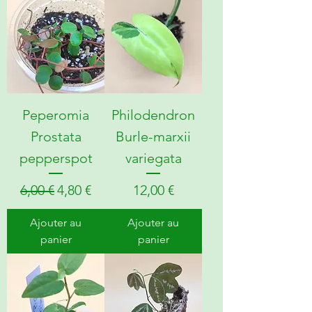
Peperomia
Philodendron
Prostata
Burle-marxii
pepperspot
variegata
Prix original
Prix promotionnel
Prix
6,00 €
4,80 €
12,00 €
Ajouter au
Ajouter au
panier
panier