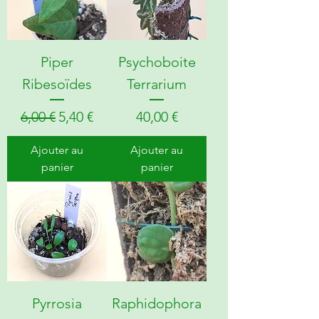
Piper
Psychoboite
Ribesoïdes
Terrarium
Prix original
Prix promotionnel
Prix
6,00 €
5,40 €
40,00 €
Ajouter au
Ajouter au
panier
panier
Pyrrosia
Raphidophora