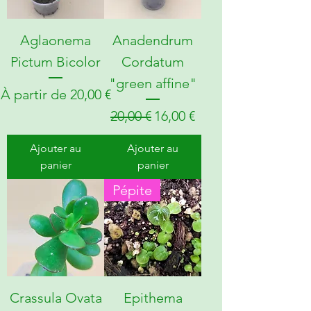
Aglaonema
Anadendrum
Pictum Bicolor
Cordatum
"green affine"
Prix promotionnel
À partir de
20,00 €
Prix original
Prix promotionnel
20,00 €
16,00 €
Ajouter au
Ajouter au
panier
panier
Pépite
Crassula Ovata
Epithema