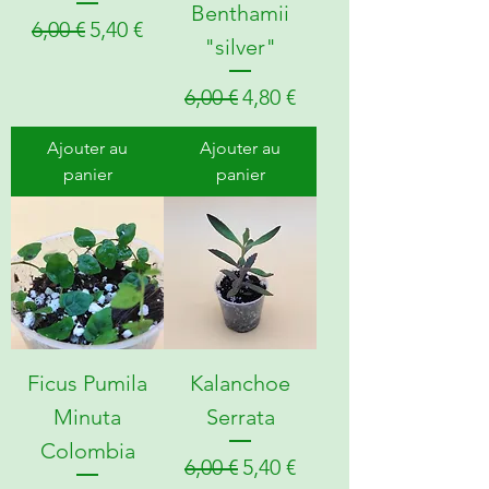
Benthamii
Prix original
Prix promotionnel
6,00 €
5,40 €
"silver"
Prix original
Prix promotionnel
6,00 €
4,80 €
Ajouter au
Ajouter au
panier
panier
Ficus Pumila
Kalanchoe
Minuta
Serrata
Colombia
Prix original
Prix promotionnel
6,00 €
5,40 €