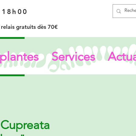
à 18h00
elais gratuits dès 70€
plantes
Services
Actua
 Cupreata