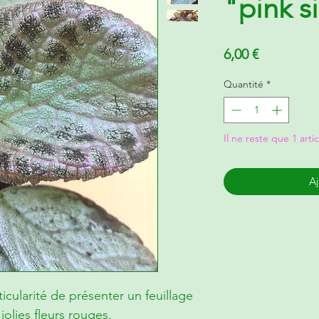
"pink s
Prix
6,00 €
Quantité
*
Il ne reste que 1 arti
Aj
ticularité de présenter un feuillage
jolies fleurs rouges.