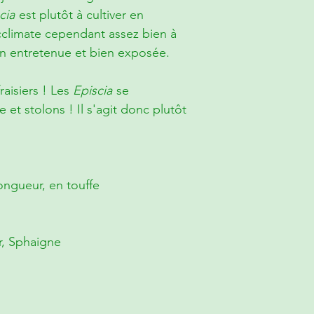
cia
est plutôt à cultiver en
acclimate cependant assez bien à
ien entretenue et bien exposée.
fraisiers ! Les
Episcia
se
et stolons ! Il s'agit donc plutôt
ongueur, en touffe
ur, Sphaigne