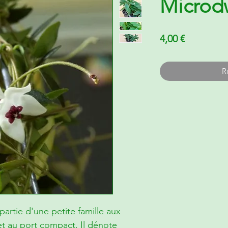
Microd
Prix
4,00 €
R
 partie d'une petite famille aux
s et au port compact. Il dénote