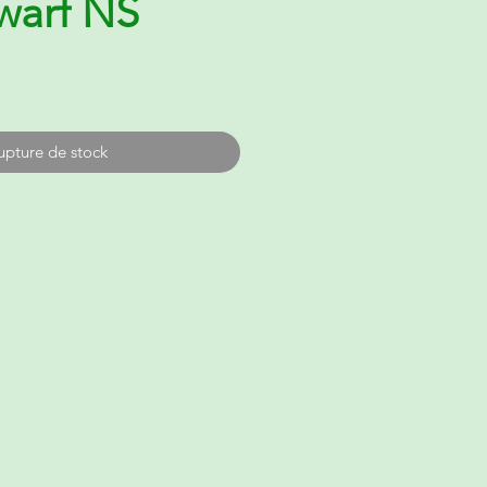
warf NS
upture de stock