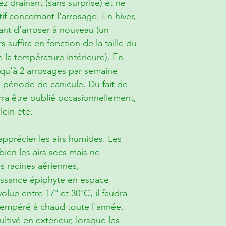
ez drainant (sans surprise) et ne
if concernant l'arrosage. En hiver,
vant d'arroser à nouveau (un
s suffira en fonction de la taille du
 la température intérieure). En
usqu'à 2 arrosages par semaine
 période de canicule. Du fait de
urra être oublié occasionnellement,
ein été.
a apprécier les airs humides. Les
bien les airs secs mais ne
s racines aériennes,
oissance épiphyte en espace
volue entre 17° et 30°C, il faudra
tempéré à chaud toute l'année.
cultivé en extérieur, lorsque les