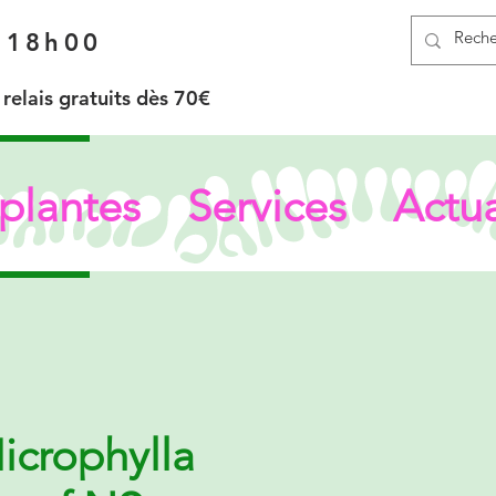
à 18h00
elais gratuits dès 70€
plantes
Services
Actua
icrophylla