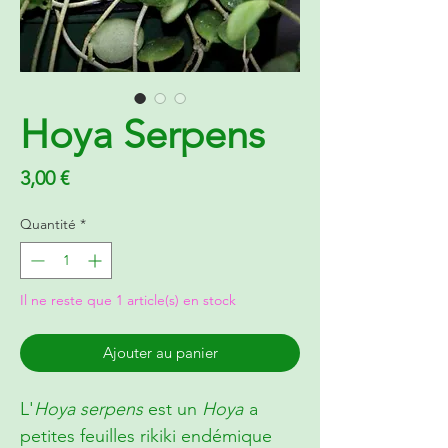
Hoya Serpens
Prix
3,00 €
Quantité
*
Il ne reste que 1 article(s) en stock
Ajouter au panier
L'
Hoya serpens
est un
Hoya
a
petites feuilles rikiki endémique