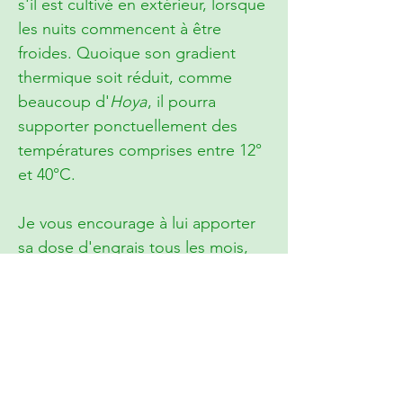
s'il est cultivé en extérieur, lorsque
les nuits commencent à être
froides. Quoique son gradient
thermique soit réduit, comme
beaucoup d'
Hoya
, il pourra
supporter ponctuellement des
températures comprises entre 12°
et 40°C.
Je vous encourage à lui apporter
sa dose d'engrais tous les mois,
voire tous les 15 jours. La dose
comme le rythme seront à ajuster
en fonction de l'engrais utilisé
mais privilégiez, comme souvent,
un apport léger et régulier.